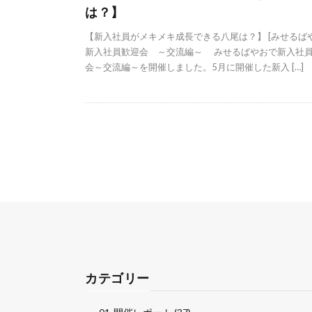
は？】
【新入社員がメキメキ成長できる八尾は？】 [みせるばや
新入社員歓迎会 ～交流編～ みせるばやおで新入社
会～交流編～を開催しました。5月に開催した新入 […]
カテゴリー