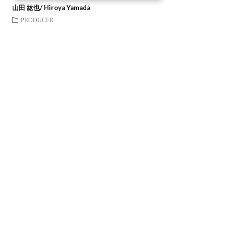
山田 紘也/ Hiroya Yamada
PRODUCER