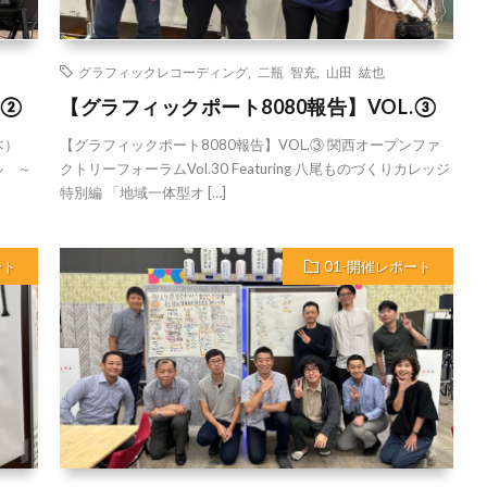
グラフィックレコーディング
,
二瓶 智充
,
山田 紘也
.②
【グラフィックポート8080報告】VOL.③
木）
【グラフィックポート8080報告】VOL.③ 関西オープンファ
ル ～
クトリーフォーラムVol.30 Featuring 八尾ものづくりカレッジ
特別編 「地域一体型オ […]
ート
01-開催レポート