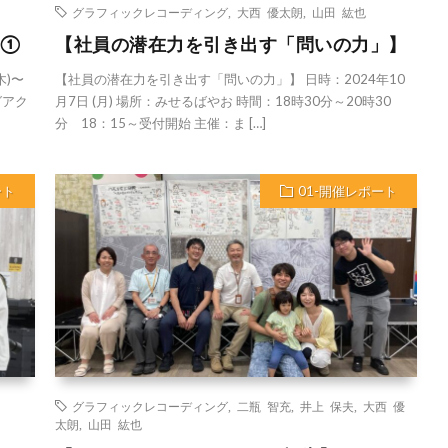
グラフィックレコーディング
,
大西 優太朗
,
山田 紘也
.①
【社員の潜在力を引き出す「問いの力」】
木)〜
【社員の潜在力を引き出す「問いの力」】 日時：2024年10
ングアク
月7日 (月) 場所：みせるばやお 時間：18時30分～20時30
分 18：15～受付開始 主催：ま […]
ート
01-開催レポート
グラフィックレコーディング
,
二瓶 智充
,
井上 保夫
,
大西 優
太朗
,
山田 紘也