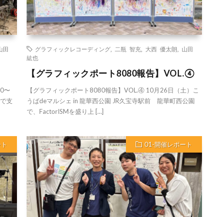
山田
グラフィックレコーディング
,
二瓶 智充
,
大西 優太朗
,
山田
紘也
【グラフィックポート8080報告】VOL.④
30〜
【グラフィックポート8080報告】VOL.④ 10月26日（土）こ
域で支
うばdeマルシェ in 龍華西公園 JR久宝寺駅前 龍華町西公園
で、FactorISMを盛り上 […]
ート
01-開催レポート