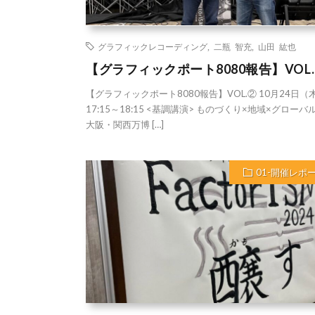
グラフィックレコーディング
,
二瓶 智充
,
山田 紘也
【グラフィックポート8080報告】VOL
【グラフィックポート8080報告】VOL.② 10月24日（
17:15～18:15 <基調講演> ものづくり×地域×グローバ
大阪・関西万博 […]
01-開催レポ