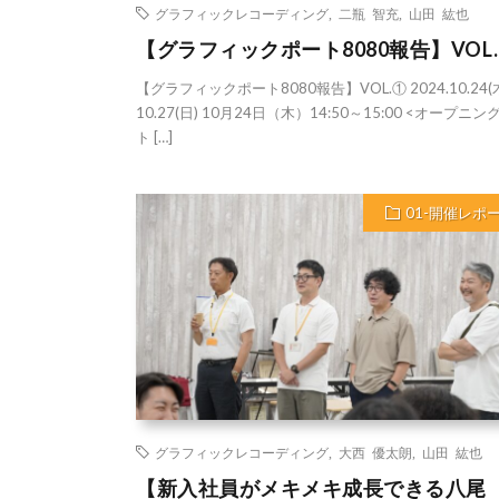
グラフィックレコーディング
,
二瓶 智充
,
山田 紘也
【グラフィックポート8080報告】VOL
【グラフィックポート8080報告】VOL.① 2024.10.24(
10.27(日) 10月24日（木）14:50～15:00 <オープニ
ト […]
01-開催レポ
グラフィックレコーディング
,
大西 優太朗
,
山田 紘也
【新入社員がメキメキ成長できる八尾