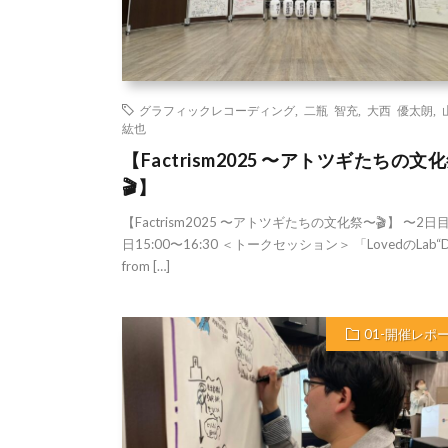
グラフィックレコーディング
,
二瓶 智充
,
大西 優太朗
,
紘也
【Factrism2025 〜アトツギたちの文
🎬】
【Factrism2025 〜アトツギたちの文化祭〜🎬】 〜2日
日15:00〜16:30 ＜トークセッション＞ 「LovedのLab“
from […]
01-開催レポ