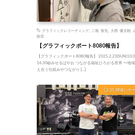
グラフィックレコーディング
,
二瓶 智充
,
大西 優太朗
,
紘也
【グラフィックポート8080報告】
【グラフィックポート8080報告】 2025.2.23(SUN)10:
16:30@みせるばやお つながる福祉ひろがる世界 〜地
え合う仕組みやつながり […]
01-開催レポ