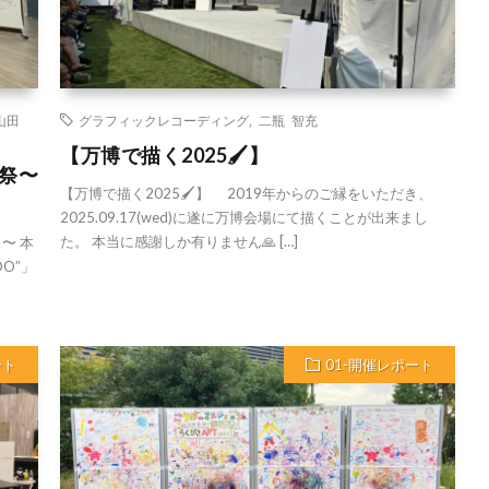
山田
グラフィックレコーディング
,
二瓶 智充
【万博で描く2025🖌️】
化祭〜
【万博で描く2025🖌️】 2019年からのご縁をいただき、
2025.09.17(wed)に遂に万博会場にて描くことが出来まし
た。 本当に感謝しか有りません🙏 […]
目〜 本
DO”」
ート
01-開催レポート