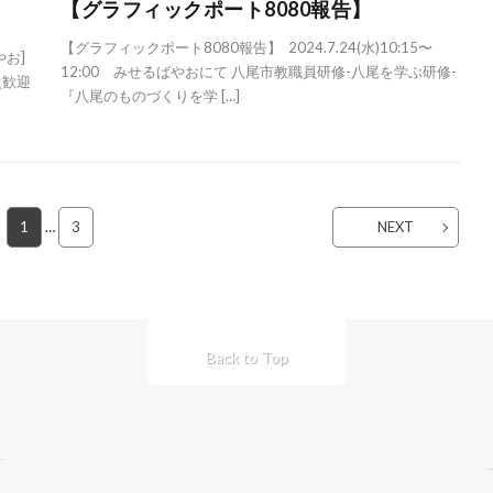
【グラフィックポート8080報告】
【グラフィックポート8080報告】 2024.7.24(水)10:15〜
お]
12:00 みせるばやおにて 八尾市教職員研修-八尾を学ぶ研修-
員歓迎
『八尾のものづくりを学 […]
1
…
3
NEXT
Back to Top