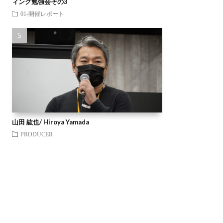
ィング勉強会その3
01-開催レポート
山田 紘也/ Hiroya Yamada
PRODUCER