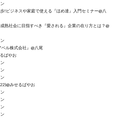
イン
の第一歩!ビジネスや家庭で使える『ほめ達』入門セミナー@八
される会社-成熟社会に目指すべき『愛される』企業の在り方とは？@
イン
ベント『アベル株式会社』@八尾
せるばやお
イン
イン
イン
ト2022)@みせるばやお
イン
イン
イン
イン