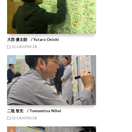
大西 優太朗 / Yutaro Onishi
02-GRAPHICER
二瓶 智充 / Tomomitsu Nihei
02-GRAPHICER