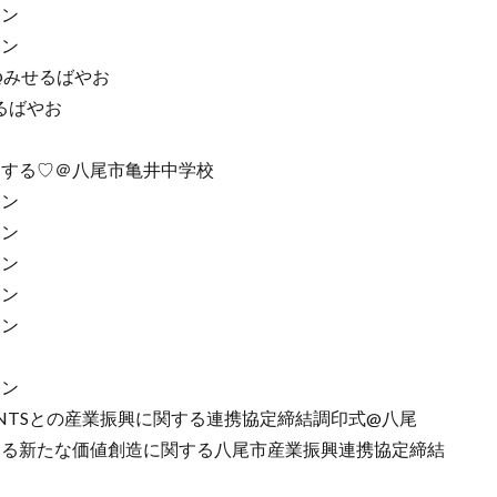
イン
イン
21)@みせるばやお
せるばやお
幸せにする♡＠八尾市亀井中学校
イン
イン
イン
イン
イン
イン
MALLGIANTSとの産業振興に関する連携協定締結調印式@八尾
る化による新たな価値創造に関する八尾市産業振興連携協定締結