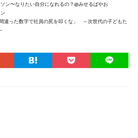
デアソン〜なりたい自分になれるの？@みせるばやお
イン
20「間違った数字で社員の尻を叩くな」 ～次世代の子どもた
～