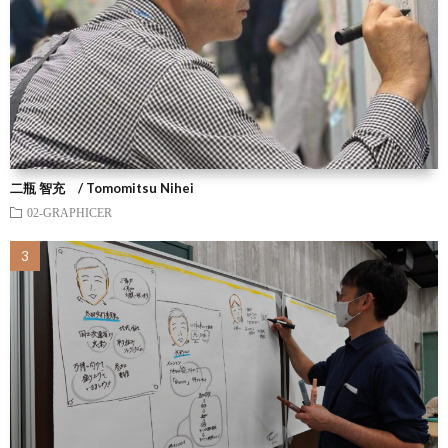
二瓶 智充 / Tomomitsu Nihei
02-GRAPHICER