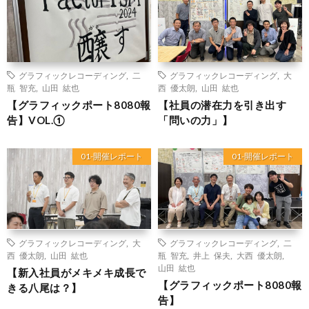
グラフィックレコーディング
,
二
グラフィックレコーディング
,
大
瓶 智充
,
山田 紘也
西 優太朗
,
山田 紘也
【グラフィックポート8080報
【社員の潜在力を引き出す
告】VOL.①
「問いの力」】
01-開催レポート
01-開催レポート
グラフィックレコーディング
,
大
グラフィックレコーディング
,
二
西 優太朗
,
山田 紘也
瓶 智充
,
井上 保夫
,
大西 優太朗
,
山田 紘也
【新入社員がメキメキ成長で
【グラフィックポート8080報
きる八尾は？】
告】