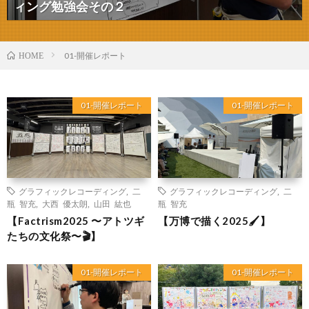
ィング勉強会その２
01-開催レポート
HOME
01-開催レポート
01-開催レポート
グラフィックレコーディング
,
二
グラフィックレコーディング
,
二
瓶 智充
,
大西 優太朗
,
山田 紘也
瓶 智充
【Factrism2025 〜アトツギ
【万博で描く2025🖌️】
たちの文化祭〜🎬】
01-開催レポート
01-開催レポート