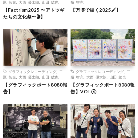
瓶 智充
,
大西 優太朗
,
山田 紘也
瓶 智充
【Factrism2025 〜アトツギ
【万博で描く2025🖌️】
たちの文化祭〜🎬】
グラフィックレコーディング
,
二
グラフィックレコーディング
,
二
瓶 智充
,
大西 優太朗
,
山田 紘也
瓶 智充
,
大西 優太朗
,
山田 紘也
【グラフィックポート8080報
【グラフィックポート8080報
告】
告】VOL.④