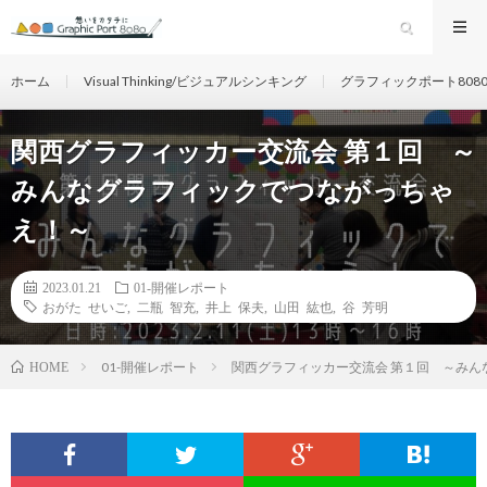
ホーム
Visual Thinking/ビジュアルシンキング
グラフィックポート808
関西グラフィッカー交流会 第１回 ～
みんなグラフィックでつながっちゃ
え！～
2023.01.21
01-開催レポート
おがた せいご
,
二瓶 智充
,
井上 保夫
,
山田 紘也
,
谷 芳明
01-開催レポート
関西グラフィッカー交流会 第１回 ～みん
HOME