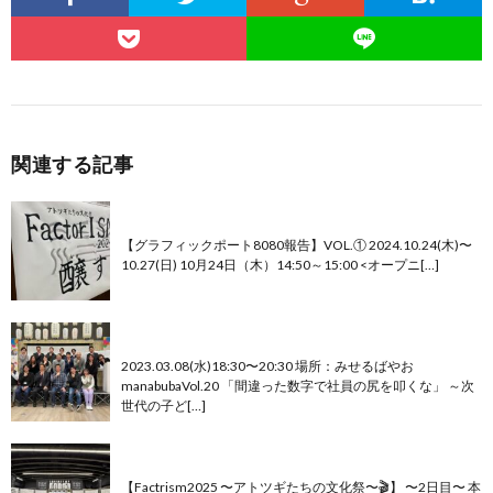
関連する記事
【グラフィックポート8080報告】VOL.①
【グラフィックポート8080報告】VOL.① 2024.10.24(木)〜
10.27(日) 10月24日（木）14:50～15:00 <オープニ[…]
【グラフィックポート8080報告】
2023.03.08(水)18:30〜20:30 場所：みせるばやお
manabubaVol.20 「間違った数字で社員の尻を叩くな」 ～次
世代の子ど[…]
【Factrism2025 〜アトツギたちの文化祭〜🎬】
【Factrism2025 〜アトツギたちの文化祭〜🎬】 〜2日目〜 本