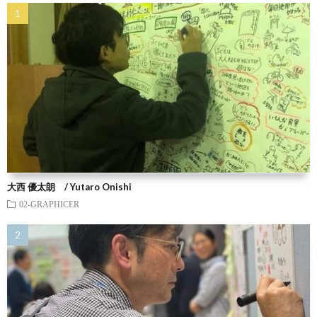
大西 優太朗 / Yutaro Onishi
02-GRAPHICER