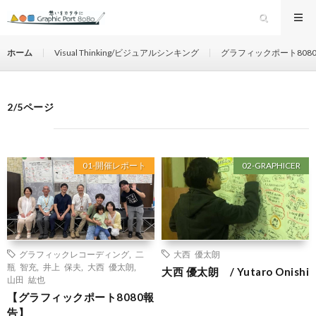
ホーム
Visual Thinking/ビジュアルシンキング
グラフィックポート808
2/5ページ
01-開催レポート
02-GRAPHICER
グラフィックレコーディング
,
二
大西 優太朗
瓶 智充
,
井上 保夫
,
大西 優太朗
,
大西 優太朗 / Yutaro Onishi
山田 紘也
【グラフィックポート8080報
告】