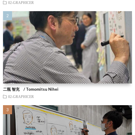
02-GRAPHICER
二瓶 智充 / Tomomitsu Nihei
02-GRAPHICER