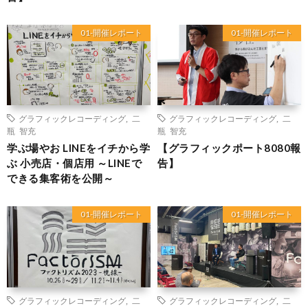
01-開催レポート
01-開催レポート
グラフィックレコーディング
,
二
グラフィックレコーディング
,
二
瓶 智充
瓶 智充
学ぶ場やお LINEをイチから学
【グラフィックポート8080報
ぶ 小売店・個店用 ～LINEで
告】
できる集客術を公開～
01-開催レポート
01-開催レポート
グラフィックレコーディング
,
二
グラフィックレコーディング
,
二