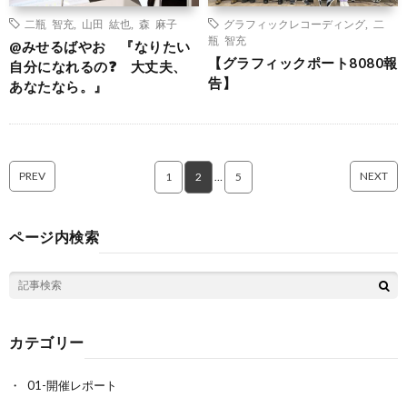
二瓶 智充
,
山田 紘也
,
森 麻子
グラフィックレコーディング
,
二
瓶 智充
@みせるばやお 『なりたい
【グラフィックポート8080報
自分になれるの❓ 大丈夫、
告】
あなたなら。』
PREV
NEXT
1
2
…
5
ページ内検索
カテゴリー
01-開催レポート