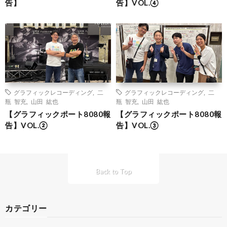
告】
告】VOL.④
グラフィックレコーディング
,
二
グラフィックレコーディング
,
二
瓶 智充
,
山田 紘也
瓶 智充
,
山田 紘也
【グラフィックポート8080報
【グラフィックポート8080報
告】VOL.②
告】VOL.③
Back to Top
カテゴリー