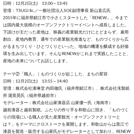
日時：12月2日(土) 13:00～13:45
登壇：TSUGI llc.／一般社団法人SOE副理事長 新山直広氏
2015年に福井県鯖江市で小さくスタートした「RENEW」。今まで
は国内最大規模のオープンファクトリーイベントへ成長しました。
下請けが主だった産地は、狭義の産業観光だけにとどまらず、雇用
創出、産地内教育、通年での産業観光推進など、ものづくりから広
がるまちづくり・ひとづくりといった、地域の機運を醸成する好循
環を生み出しています。そんなRENEWがこれまで実践したことと、
産地の未来についてお話しします。
テーマ②「職人」｜ものづくりが起こした、まちの変容
日時：12月2日(土) 13:55～14:40
登壇：株式会社漆琳堂 内田徹氏（福井県鯖江市）、株式会社滝製紙
所 瀧英晃氏（福井県越前市）
モデレーター：株式会社山家漆器店 山家優一氏（海南市）
越前漆器と越前製紙、ふたりの作り手を和歌山に招き、「ものづく
りの現場にいる職人が見た産業観光・オープンファクトリーと
は？」をテーマにクロストークを展開します。和歌山からは黒江で
漆器を製造・販売する山家氏がモデレーターとして加わり、RENEW