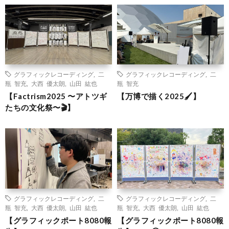
グラフィックレコーディング
,
二
グラフィックレコーディング
,
二
瓶 智充
,
大西 優太朗
,
山田 紘也
瓶 智充
【Factrism2025 〜アトツギ
【万博で描く2025🖌️】
たちの文化祭〜🎬】
グラフィックレコーディング
,
二
グラフィックレコーディング
,
二
瓶 智充
,
大西 優太朗
,
山田 紘也
瓶 智充
,
大西 優太朗
,
山田 紘也
【グラフィックポート8080報
【グラフィックポート8080報