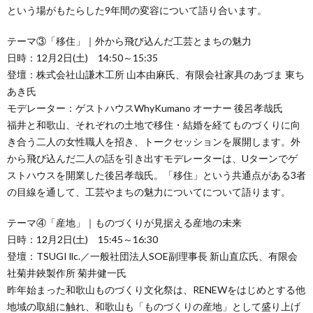
という場がもたらした9年間の変容について語り合います。
テーマ③「移住」｜外から飛び込んだ工芸とまちの魅力
日時：12月2日(土) 14:50～15:35
登壇：株式会社山謙木工所 山本由麻氏、有限会社家具のあづま 東ち
あき氏
モデレーター：ゲストハウスWhyKumano オーナー 後呂孝哉氏
福井と和歌山、それぞれの土地で移住・結婚を経てものづくりに向
き合う二人の女性職人を招き、トークセッションを展開します。外
から飛び込んだ二人の話を引き出すモデレーターは、Uターンでゲ
ストハウスを開業した後呂孝哉氏。「移住」という共通点がある3者
の目線を通して、工芸やまちの魅力についてについて語ります。
テーマ④「産地」｜ものづくりが見据える産地の未来
日時：12月2日(土) 15:45～16:30
登壇：TSUGI llc.／一般社団法人SOE副理事長 新山直広氏、有限会
社菊井鋏製作所 菊井健一氏
昨年始まった和歌山ものづくり文化祭は、RENEWをはじめとする他
地域の取組に触れ、和歌山も「ものづくりの産地」として盛り上げ