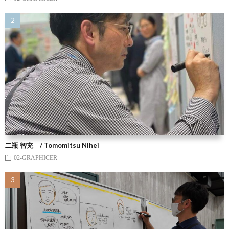
二瓶 智充 / Tomomitsu Nihei
02-GRAPHICER