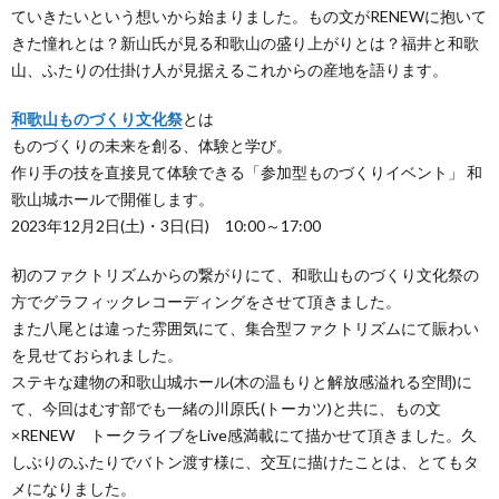
ていきたいという想いから始まりました。もの文がRENEWに抱いて
きた憧れとは？新山氏が見る和歌山の盛り上がりとは？福井と和歌
山、ふたりの仕掛け人が見据えるこれからの産地を語ります。
和歌山ものづくり文化祭
とは
ものづくりの未来を創る、体験と学び。
作り手の技を直接見て体験できる「参加型ものづくりイベント」 和
歌山城ホールで開催します。
2023年12月2日(土)・3日(日) 10:00～17:00
初のファクトリズムからの繋がりにて、和歌山ものづくり文化祭の
方でグラフィックレコーディングをさせて頂きました。
また八尾とは違った雰囲気にて、集合型ファクトリズムにて賑わい
を見せておられました。
ステキな建物の和歌山城ホール(木の温もりと解放感溢れる空間)に
て、今回はむす部でも一緒の川原氏(トーカツ)と共に、もの文
×RENEW トークライブをLive感満載にて描かせて頂きました。久
しぶりのふたりでバトン渡す様に、交互に描けたことは、とてもタ
メになりました。