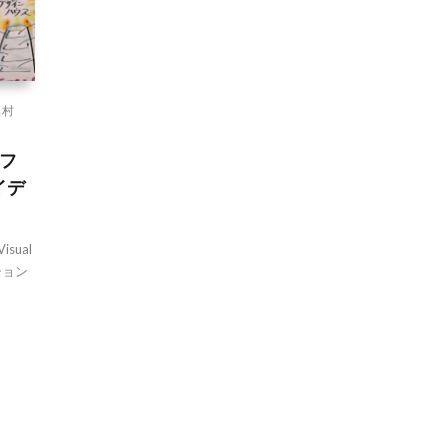
出村
ラフ
イデ
ual
ション